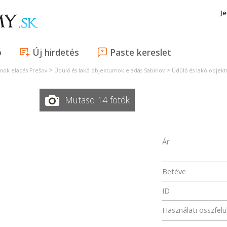
J
ó
Új hirdetés
Paste kereslet
>
>
mok eladás Prešov
Üdülő és lakó objektumok eladás Sabinov
Üdülő és lakó objek
Mutasd 14 fotók
Ár
Betéve
ID
Használati összfelü