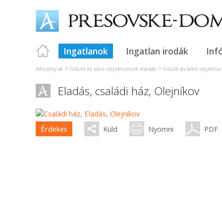
Ingatlanok
Ingatlan irodák
Inf
>
>
AReality.sk
Üdülő és lakó objektumok eladás
Üdülő és lakó objektu
Eladás, családi ház,
Olejníkov
Érdekes
Küld
Nyomni
PDF