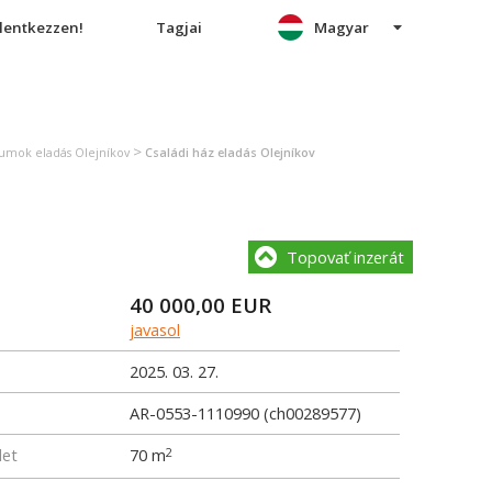
elentkezzen!
Tagjai
Magyar
>
tumok eladás Olejníkov
Családi ház eladás Olejníkov
Topovať inzerát
40 000,00
EUR
javasol
2025. 03. 27.
AR-0553-1110990 (ch00289577)
let
70 m
2