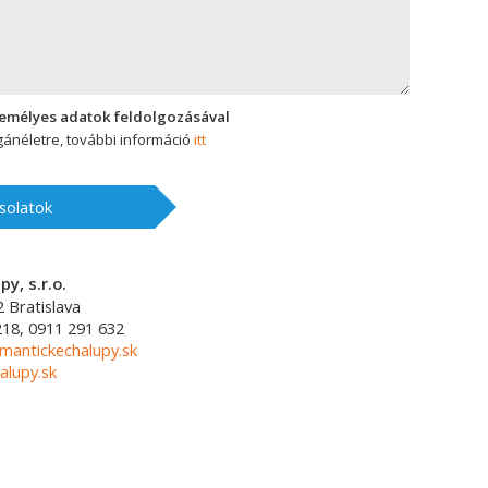
zemélyes adatok feldolgozásával
ánéletre, további információ
itt
solatok
y, s.r.o.
2
Bratislava
218, 0911 291 632
mantickechalupy.sk
alupy.sk