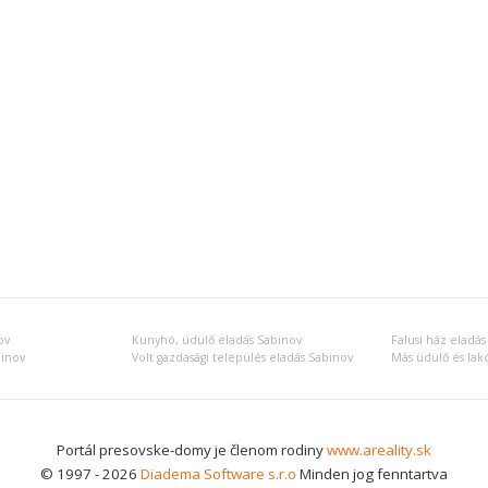
ov
Kunyhó, üdülő eladás Sabinov
Falusi ház eladás
binov
Volt gazdasági település eladás Sabinov
Portál presovske-domy je členom rodiny
www.areality.sk
© 1997 - 2026
Diadema Software s.r.o
Minden jog fenntartva