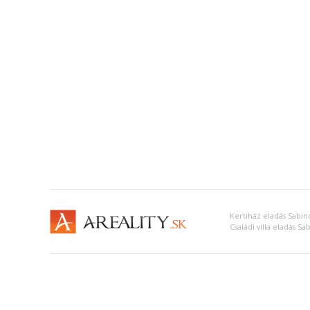
Kertiház eladás Sabin
Családi villa eladás Sa