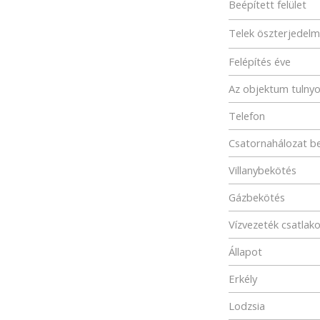
Beépített felület
Telek öszterjedel
Felépítés éve
Az objektum tulny
Telefon
Csatornahálozat b
Villanybekötés
Gázbekötés
Vízvezeték csatlak
Állapot
Erkély
Lodzsia