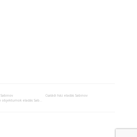
 Sabinov
Családi ház eladás Sabinov
Más üdülő és lakó objektumok eladás Sabinov