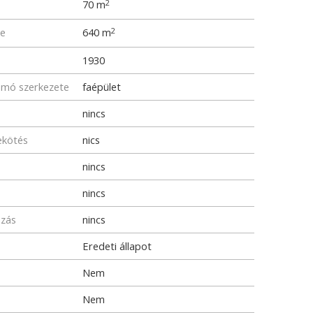
70 m
2
me
640 m
2
1930
omó szerkezete
faépület
nincs
ekötés
nics
nincs
nincs
ozás
nincs
Eredeti állapot
Nem
Nem