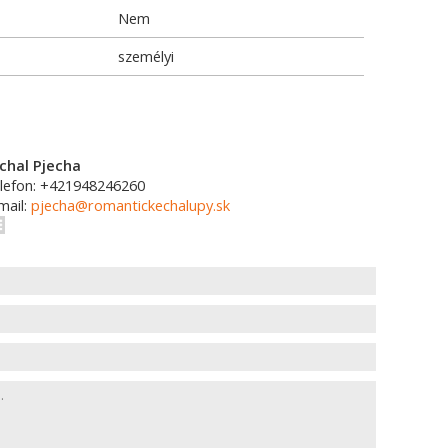
Nem
személyi
chal Pjecha
lefon: +421948246260
mail:
pjecha@romantickechalupy.sk