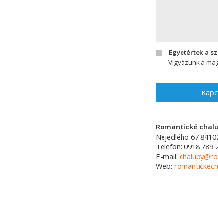
Egyetértek a s
Vigyázunk a mag
Kapc
Romantické chalup
Nejedlého 67
8410
Telefon:
0918 789 
E-mail:
chalupy@ro
Web:
romantickech