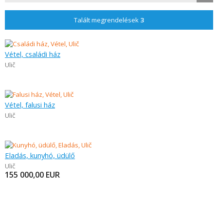
Talált megrendelések
3
Vétel, családi ház
Ulič
Vétel, falusi ház
Ulič
Eladás, kunyhó, üdülő
Ulič
155 000,00
EUR