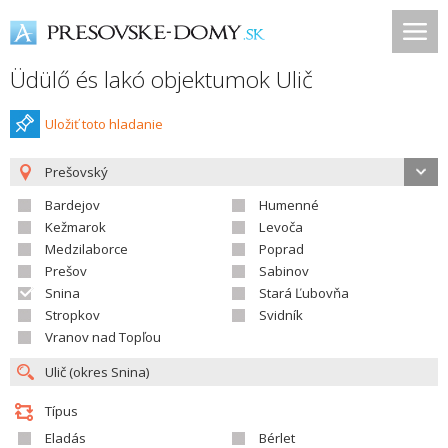
Üdülő és lakó objektumok Ulič
Uložiť toto hladanie
Prešovský
Bardejov
Humenné
Kežmarok
Levoča
Medzilaborce
Poprad
Prešov
Sabinov
Snina
Stará Ľubovňa
Stropkov
Svidník
Vranov nad Topľou
Típus
Eladás
Bérlet