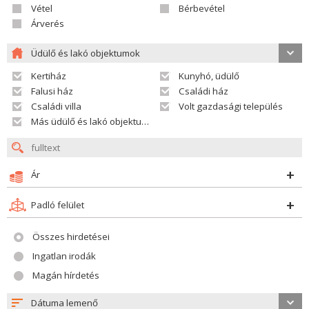
Vétel
Bérbevétel
Árverés
Üdülő és lakó objektumok
Kertiház
Kunyhó, üdülő
Falusi ház
Családi ház
Családi villa
Volt gazdasági település
Más üdülő és lakó objektumok
Ár
Padló felület
Összes hirdetései
Ingatlan irodák
Magán hírdetés
Dátuma lemenő