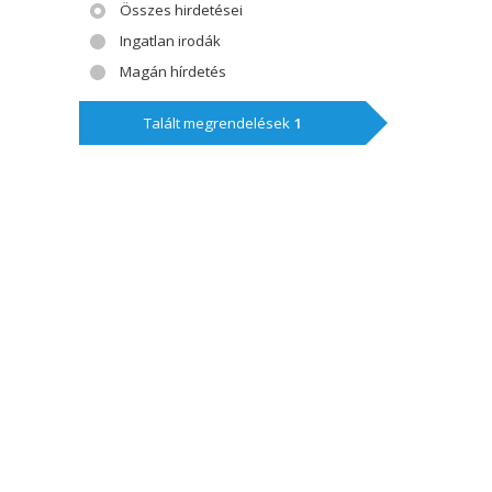
Összes hirdetései
Ingatlan irodák
Magán hírdetés
Talált megrendelések
1