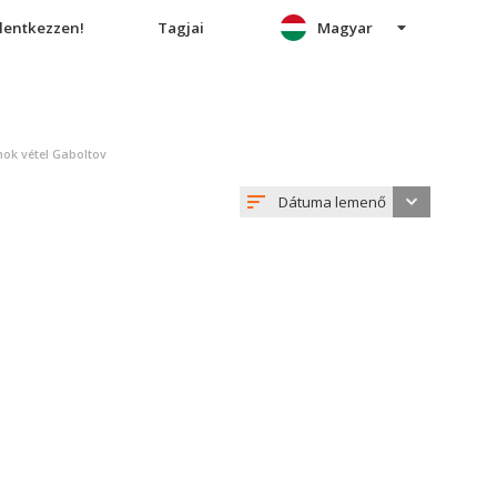
elentkezzen!
Tagjai
Magyar
mok vétel Gaboltov
Dátuma lemenő