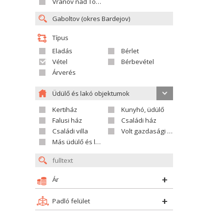
Vranov nad Topľou
Típus
Eladás
Bérlet
Vétel
Bérbevétel
Árverés
Üdülő és lakó objektumok
Kertiház
Kunyhó, üdülő
Falusi ház
Családi ház
Családi villa
Volt gazdasági település
Más üdülő és lakó objektumok
Ár
Padló felület