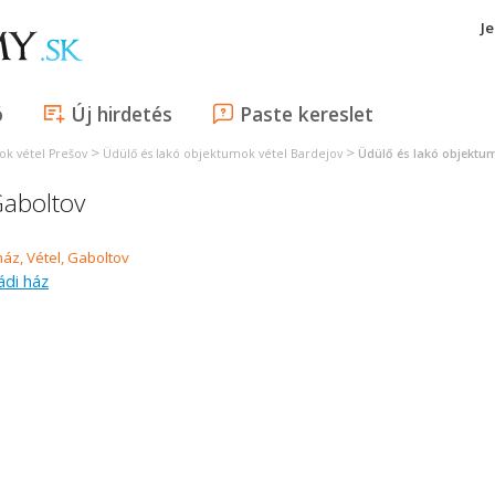
J
ó
Új hirdetés
Paste kereslet
>
>
ok vétel Prešov
Üdülő és lakó objektumok vétel Bardejov
Üdülő és lakó objektu
Gaboltov
ádi ház