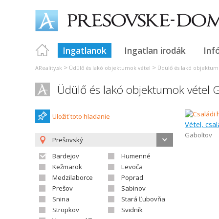
Ingatlanok
Ingatlan irodák
Inf
>
>
AReality.sk
Üdülő és lakó objektumok vétel
Üdülő és lakó objektum
Üdülő és lakó objektumok vétel 
Uložiť toto hladanie
Vétel, csal
Gaboltov
Prešovský
Bardejov
Humenné
Kežmarok
Levoča
Medzilaborce
Poprad
Prešov
Sabinov
Snina
Stará Ľubovňa
Stropkov
Svidník