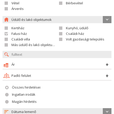
Vétel
Bérbevétel
Árverés
Üdülő és lakó objektumok
Kertiház
Kunyhó, üdülő
Falusi ház
Családi ház
Családi villa
Volt gazdasági település
Más üdülő és lakó objektumok
Ár
Padló felület
Összes hirdetései
Ingatlan irodák
Magán hírdetés
Dátuma lemenő