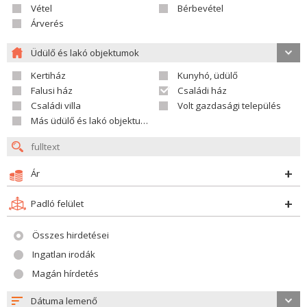
Vétel
Bérbevétel
Árverés
Üdülő és lakó objektumok
Kertiház
Kunyhó, üdülő
Falusi ház
Családi ház
Családi villa
Volt gazdasági település
Más üdülő és lakó objektumok
Ár
Padló felület
Összes hirdetései
Ingatlan irodák
Magán hírdetés
Dátuma lemenő