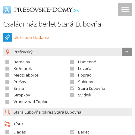
Családi ház bérlet Stará Ľubovňa
Uložiť toto hladanie
Prešovský
Bardejov
Humenné
Kežmarok
Levoča
Medzilaborce
Poprad
Prešov
Sabinov
Snina
Stará Ľubovňa
Stropkov
Svidník
Vranov nad Topľou
Típus
Eladás
Bérlet