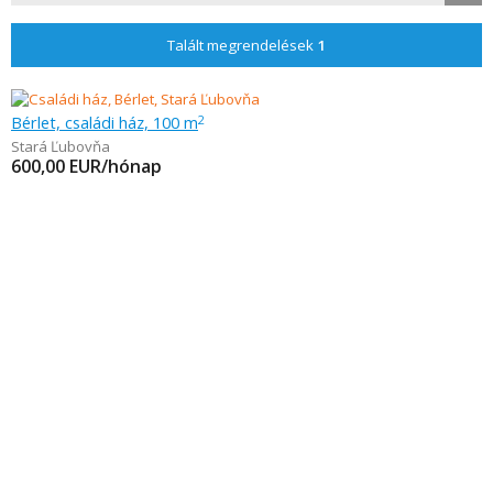
Talált megrendelések
1
Bérlet, családi ház, 100 m
2
Stará Ľubovňa
600,00
EUR/hónap