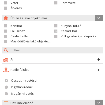
Vétel
Bérbevétel
Árverés
Üdülő és lakó objektumok
Kertiház
Kunyhó, üdülő
Falusi ház
Családi ház
Családi villa
Volt gazdasági település
Más üdülő és lakó objektumok
Ár
Padló felület
Összes hirdetései
Ingatlan irodák
Magán hírdetés
Dátuma lemenő