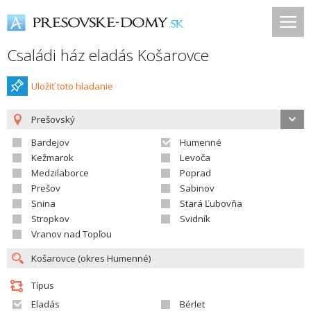
Családi ház eladás Košarovce
Uložiť toto hladanie
Prešovský
Bardejov
Humenné
Kežmarok
Levoča
Medzilaborce
Poprad
Prešov
Sabinov
Snina
Stará Ľubovňa
Stropkov
Svidník
Vranov nad Topľou
Típus
Eladás
Bérlet