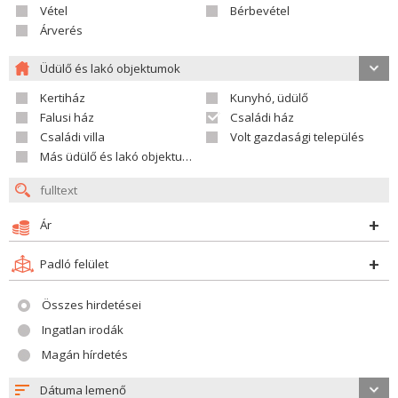
Vétel
Bérbevétel
Árverés
Üdülő és lakó objektumok
Kertiház
Kunyhó, üdülő
Falusi ház
Családi ház
Családi villa
Volt gazdasági település
Más üdülő és lakó objektumok
Ár
Padló felület
Összes hirdetései
Ingatlan irodák
Magán hírdetés
Dátuma lemenő